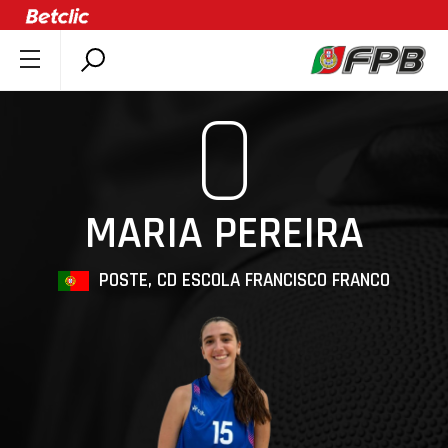
SOBRE A FPB
0
DOCUMENTOS
ÚLTIMAS
COMPETIÇÕES
MARIA PEREIRA
ASSOCIAÇÕES
CLUBES
POSTE, CD ESCOLA FRANCISCO FRANCO
AGENTES
AGENDA
SELEÇÕES
MINIBASQUETE
ÁREA TÉCNICA