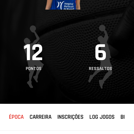
PROJETOS
LIGA BETCLIC
MASCULINA
LIGA BETCLIC
12
6
FEMININA
PONTOS
RESSALTOS
ÉPOCA
CARREIRA
INSCRIÇÕES
LOG JOGOS
BIOGR