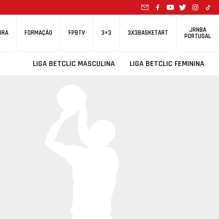
JRNBA
IRA
FORMAÇÃO
FPBTV
3×3
3X3BASKETART
PORTUGAL
LIGA BETCLIC MASCULINA
LIGA BETCLIC FEMININA