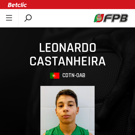
SOBRE A FPB
DOCUMENTOS
LEONARDO
ÚLTIMAS
CASTANHEIRA
COMPETIÇÕES
ASSOCIAÇÕES
CDTN-OAB
CLUBES
AGENTES
AGENDA
SELEÇÕES
MINIBASQUETE
ÁREA TÉCNICA