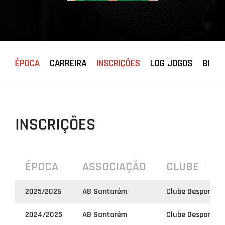
PROJETOS
LIGA BETCLIC
MASCULINA
LIGA BETCLIC
ÉPOCA
CARREIRA
INSCRIÇÕES
LOG JOGOS
BIOGR
FEMININA
INSCRIÇÕES
ÉPOCA
ASSOCIAÇÃO
CLUBE
2025/2026
AB Santarém
Clube Desportivo 
2024/2025
AB Santarém
Clube Desportivo 