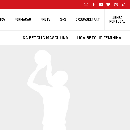
JRNBA
IRA
FORMAÇÃO
FPBTV
3×3
3X3BASKETART
PORTUGAL
LIGA BETCLIC MASCULINA
LIGA BETCLIC FEMININA