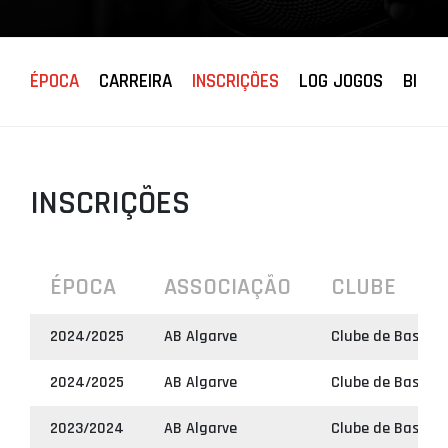
PROJETOS
LIGA BETCLIC
ÉPOCA
CARREIRA
INSCRIÇÕES
LOG JOGOS
BIOGR
MASCULINA
LIGA BETCLIC
FEMININA
INSCRIÇÕES
ÉPOCA
ASSOCIAÇÃO
CLUBE
2024/2025
AB Algarve
Clube de Basquet
2024/2025
AB Algarve
Clube de Basquet
2023/2024
AB Algarve
Clube de Basquet