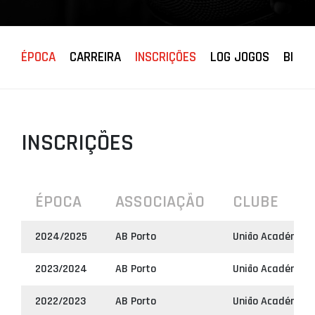
PROJETOS
LIGA BETCLIC
ÉPOCA
CARREIRA
INSCRIÇÕES
LOG JOGOS
BIOGR
MASCULINA
LIGA BETCLIC
FEMININA
INSCRIÇÕES
ÉPOCA
ASSOCIAÇÃO
CLUBE
2024/2025
AB Porto
União Académica 
2023/2024
AB Porto
União Académica 
2022/2023
AB Porto
União Académica 