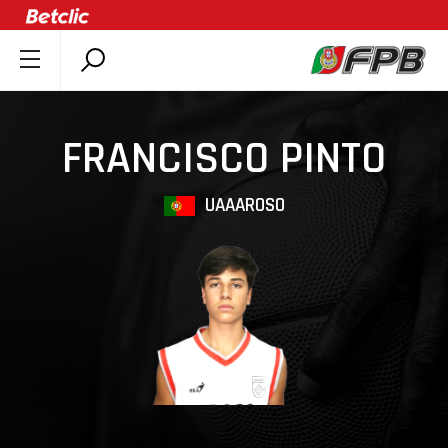
SOBRE A FPB
DOCUMENTOS
FRANCISCO PINTO
ÚLTIMAS
COMPETIÇÕES
UAAAROSO
ASSOCIAÇÕES
CLUBES
AGENTES
AGENDA
SELEÇÕES
MINIBASQUETE
ÁREA TÉCNICA