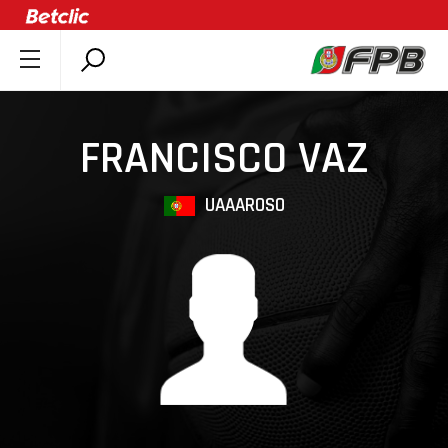
SOBRE A FPB
DOCUMENTOS
FRANCISCO VAZ
ÚLTIMAS
COMPETIÇÕES
UAAAROSO
ASSOCIAÇÕES
CLUBES
AGENTES
AGENDA
SELEÇÕES
MINIBASQUETE
ÁREA TÉCNICA