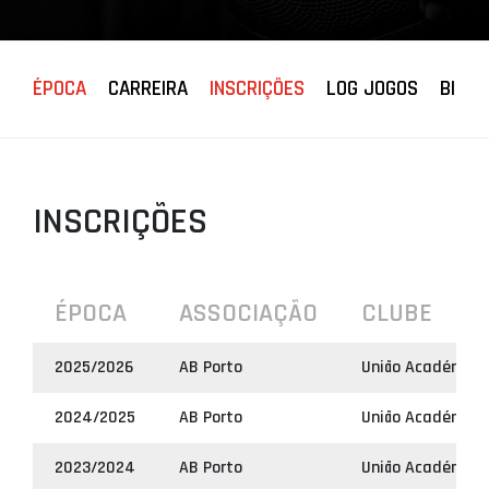
PROJETOS
LIGA BETCLIC
ÉPOCA
CARREIRA
INSCRIÇÕES
LOG JOGOS
BIOGR
MASCULINA
LIGA BETCLIC
FEMININA
INSCRIÇÕES
ÉPOCA
ASSOCIAÇÃO
CLUBE
2025/2026
AB Porto
União Académica 
2024/2025
AB Porto
União Académica 
2023/2024
AB Porto
União Académica 