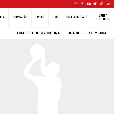
JRNBA
IRA
FORMAÇÃO
FPBTV
3×3
3X3BASKETART
PORTUGAL
LIGA BETCLIC MASCULINA
LIGA BETCLIC FEMININA