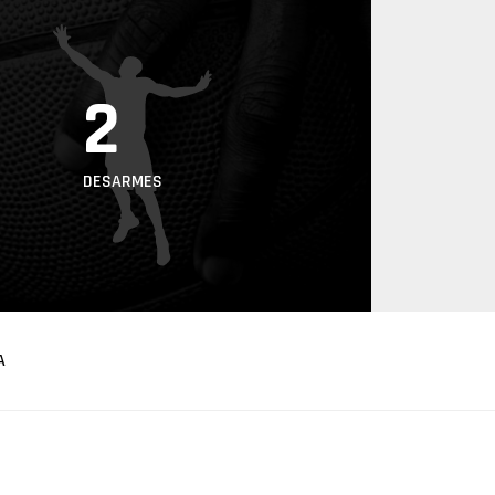
2
DESARMES
A