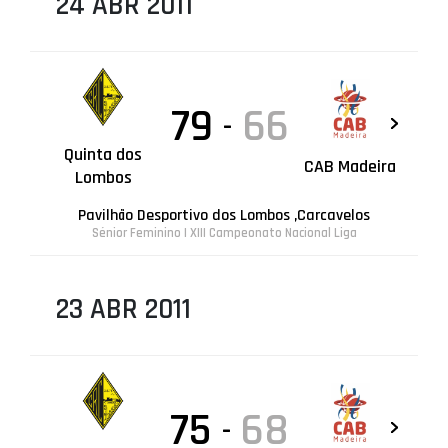
24 ABR 2011
79
66
-
Quinta dos
CAB Madeira
Lombos
Pavilhão Desportivo dos Lombos ,Carcavelos
Sénior Feminino | XIII Campeonato Nacional Liga
23 ABR 2011
75
68
-