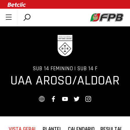
SOBRE A FPB
DOCUMENTOS
ÚLTIMAS
COMPETIÇÕES
ASSOCIAÇÕES
SUB 14 FEMININO | SUB 14 F
UAA AROSO/ALDOAR
CLUBES
AGENTES
AGENDA
SELEÇÕES
MINIBASQUETE
ÁREA TÉCNICA
VISTA GERAL
PLANTEL
CALENDARIO
RESULTADOS