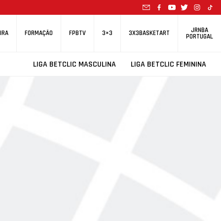
JRNBA
IRA
FORMAÇÃO
FPBTV
3×3
3X3BASKETART
PORTUGAL
LIGA BETCLIC MASCULINA
LIGA BETCLIC FEMININA