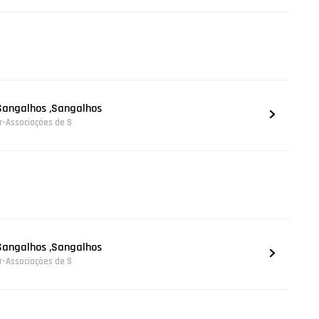
Sangalhos ,Sangalhos
er-Associações de S
Sangalhos ,Sangalhos
er-Associações de S