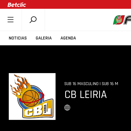
SOBRE A FPB
NOTICIAS
GALERIA
AGENDA
DOCUMENTOS
ÚLTIMAS
COMPETIÇÕES
ASSOCIAÇÕES
SUB 16 MASCULINO | SUB 16 M
CLUBES
CB LEIRIA
AGENTES
AGENDA
SELEÇÕES
MINIBASQUETE