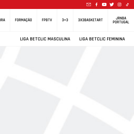
JRNBA
IRA
FORMAÇÃO
FPBTV
3×3
3X3BASKETART
PORTUGAL
LIGA BETCLIC MASCULINA
LIGA BETCLIC FEMININA