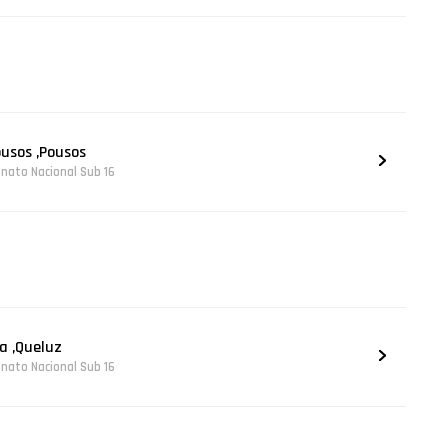
ousos ,Pousos
nato Nacional Sub 16
a ,Queluz
nato Nacional Sub 16