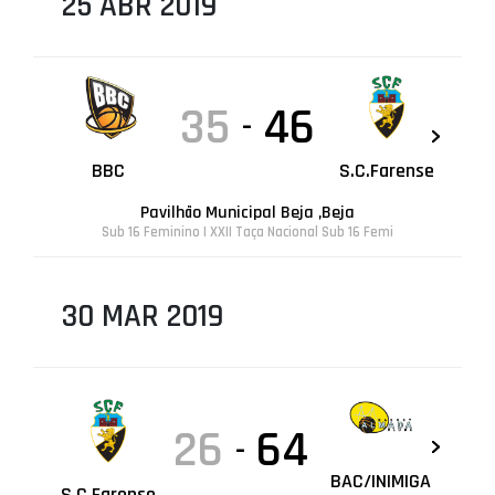
25 ABR 2019
35
46
-
BBC
S.C.Farense
Pavilhão Municipal Beja ,Beja
Sub 16 Feminino | XXII Taça Nacional Sub 16 Femi
30 MAR 2019
26
64
-
BAC/INIMIGA
S.C.Farense