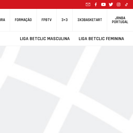
JRNBA
IRA
FORMAÇÃO
FPBTV
3×3
3X3BASKETART
PORTUGAL
LIGA BETCLIC MASCULINA
LIGA BETCLIC FEMININA