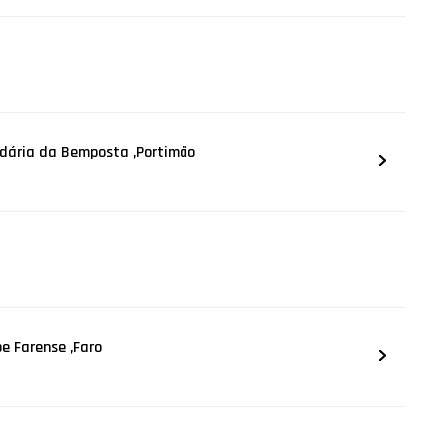
ndária da Bemposta ,Portimão
e
e Farense ,Faro
e