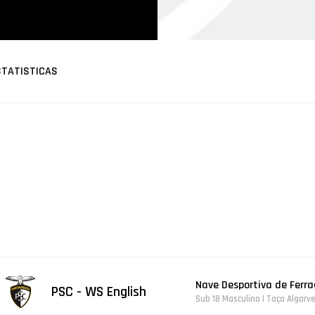
STATISTICAS
Nave Desportiva de Ferr
PSC - WS English
Sub 18 Masculino | Taça Algarv