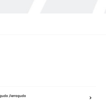
agudo ,Ferragudo
e