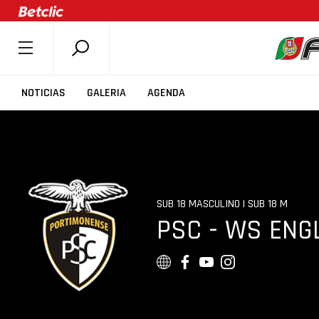
SOBRE A FPB
NOTICIAS
GALERIA
AGENDA
DOCUMENTOS
ÚLTIMAS
COMPETIÇÕES
ASSOCIAÇÕES
SUB 18 MASCULINO | SUB 18 M
CLUBES
PSC - WS ENG
AGENTES
AGENDA
SELEÇÕES
MINIBASQUETE