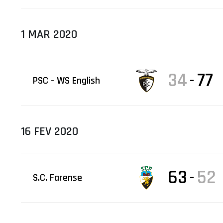
1 MAR 2020
34
77
-
PSC - WS English
16 FEV 2020
63
52
-
S.C. Farense