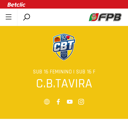
SOBRE A FPB
DOCUMENTOS
ÚLTIMAS
COMPETIÇÕES
ASSOCIAÇÕES
SUB 16 FEMININO | SUB 16 F
CLUBES
C.B.TAVIRA
AGENTES
AGENDA
SELEÇÕES
MINIBASQUETE
ÁREA TÉCNICA