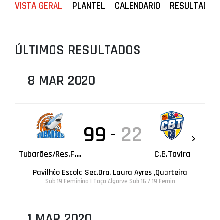
VISTA GERAL
PLANTEL
CALENDARIO
RESULTADOS
PROJETOS
LIGA BETCLIC MASCULINA
ÚLTIMOS RESULTADOS
LIGA BETCLIC FEMININA
8 MAR 2020
99
22
-
T
ubarões/Res.FrutosMar
C.B.Tavira
Pavilhão Escola Sec.Dra. Laura Ayres ,Quarteira
Sub 19 Feminino | Taça Algarve Sub 16 / 19 Femin
1 MAR 2020