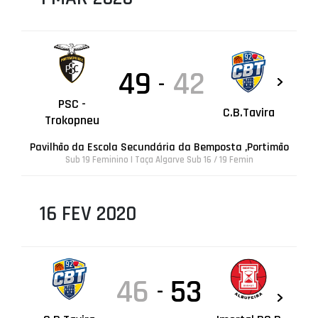
49
42
-
PSC -
C.B.Tavira
Trokopneu
Pavilhão da Escola Secundária da Bemposta ,Portimão
Sub 19 Feminino | Taça Algarve Sub 16 / 19 Femin
16 FEV 2020
46
53
-