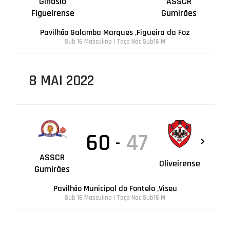
Ginásio
ASSCR
Figueirense
Gumirães
Pavilhão Galamba Marques ,Figueira da Foz
Sub 16 Masculino | Taça Nac Sub16 M
8 MAI 2022
60
47
-
ASSCR
Oliveirense
Gumirães
Pavilhão Municipal do Fontelo ,Viseu
Sub 16 Masculino | Taça Nac Sub16 M