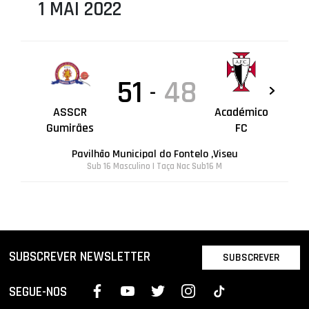
1 MAI 2022
51
48
-
ASSCR
Académico
Gumirães
FC
Pavilhão Municipal do Fontelo ,Viseu
Sub 16 Masculino | Taça Nac Sub16 M
SUBSCREVER NEWSLETTER
SUBSCREVER
SEGUE-NOS