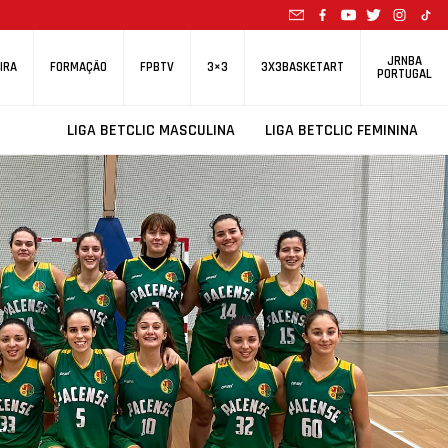
JRNBA
IRA
FORMAÇÃO
FPBTV
3×3
3X3BASKETART
PORTUGAL
LIGA BETCLIC MASCULINA
LIGA BETCLIC FEMININA