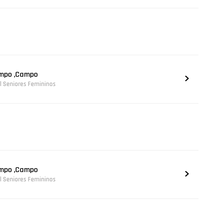
ampo ,Campo
al Seniores Femininos
ampo ,Campo
al Seniores Femininos