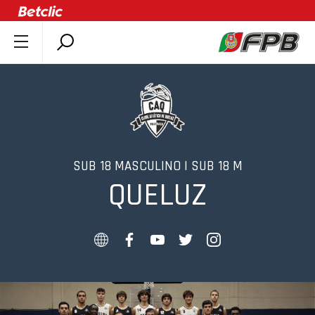
SOBRE A FPB
DOCUMENTOS
ÚLTIMAS
COMPETIÇÕES
ASSOCIAÇÕES
SUB 18 MASCULINO | SUB 18 M
QUELUZ
CLUBES
AGENTES
AGENDA
SELEÇÕES
MINIBASQUETE
ÁREA TÉCNICA