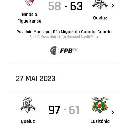
58
63
-
Ginásio
Queluz
Figueirense
Pavilhão Municipal São Miguel da Guarda ,Guarda
Sub 18 Masculino | Taça Nacional Sub18 Masc
27 MAI 2023
97
61
-
Queluz
Lusitânia