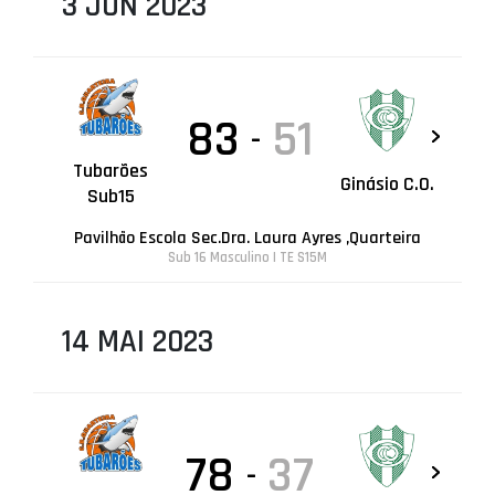
3 JUN 2023
83
51
-
Tubarões
Ginásio C.O.
Sub15
Pavilhão Escola Sec.Dra. Laura Ayres ,Quarteira
Sub 16 Masculino | TE S15M
14 MAI 2023
78
37
-