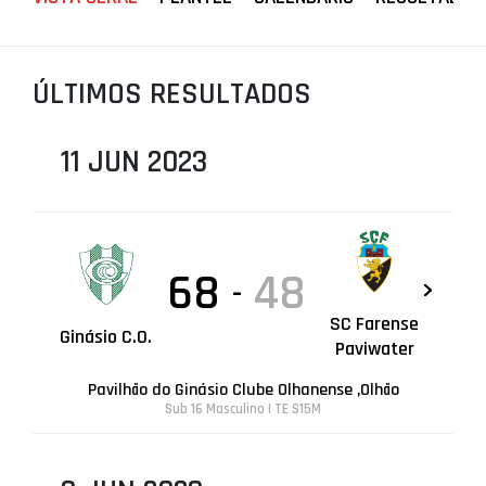
PROJETOS
LIGA BETCLIC MASCULINA
ÚLTIMOS RESULTADOS
LIGA BETCLIC FEMININA
11 JUN 2023
68
48
-
SC Farense
Ginásio C.O.
Paviwater
Pavilhão do Ginásio Clube Olhanense ,Olhão
Sub 16 Masculino | TE S15M