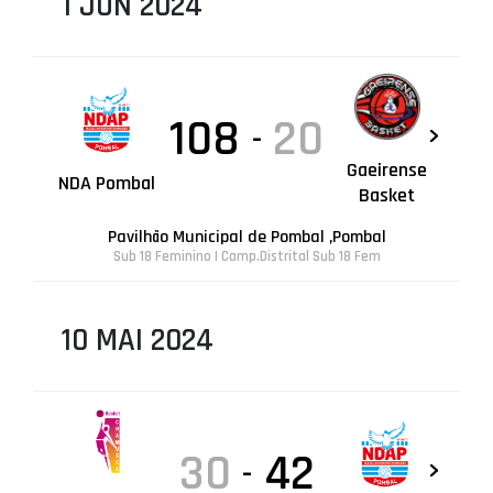
1 JUN 2024
108
20
-
Gaeirense
NDA Pombal
Basket
Pavilhão Municipal de Pombal ,Pombal
Sub 18 Feminino | Camp.Distrital Sub 18 Fem
10 MAI 2024
30
42
-