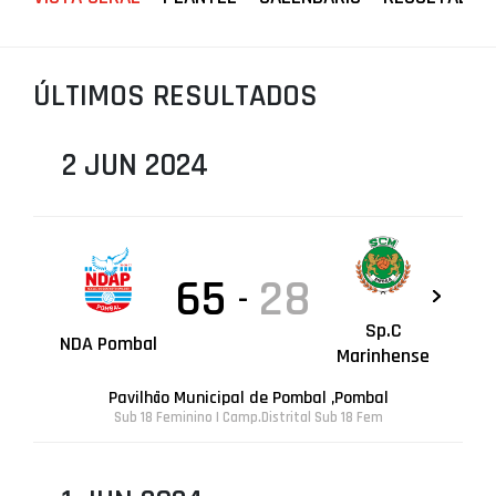
PROJETOS
LIGA BETCLIC MASCULINA
ÚLTIMOS RESULTADOS
LIGA BETCLIC FEMININA
2 JUN 2024
65
28
-
Sp.C
NDA Pombal
Marinhense
Pavilhão Municipal de Pombal ,Pombal
Sub 18 Feminino | Camp.Distrital Sub 18 Fem