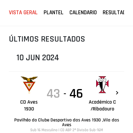
PROJETOS
VISTA GERAL
PLANTEL
CALENDARIO
RESULTADOS
LIGA BETCLIC MASCULINA
LIGA BETCLIC FEMININA
ÚLTIMOS RESULTADOS
10 JUN 2024
43
46
-
CD Aves
Académico C
1930
/Ribadouro
Pavilhão do Clube Desportivo das Aves 1930 ,Vila das
Aves
Sub 16 Masculino | CD ABP 2ª Divisão Sub-16M