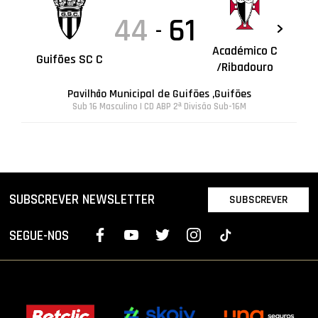
44
61
-
Académico C
Guifões SC C
/Ribadouro
Pavilhão Municipal de Guifões ,Guifões
Sub 16 Masculino | CD ABP 2ª Divisão Sub-16M
SUBSCREVER NEWSLETTER
SUBSCREVER
SEGUE-NOS