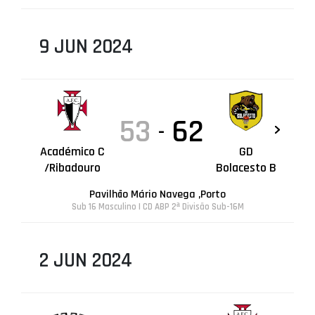
9 JUN 2024
53
62
-
Académico C
GD
/Ribadouro
Bolacesto B
Pavilhão Mário Navega ,Porto
Sub 16 Masculino | CD ABP 2ª Divisão Sub-16M
2 JUN 2024