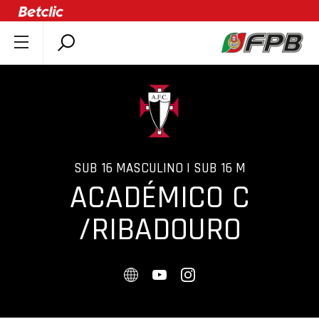
SOBRE A FPB
DOCUMENTOS
ÚLTIMAS
COMPETIÇÕES
ASSOCIAÇÕES
SUB 16 MASCULINO | SUB 16 M
ACADÉMICO C
CLUBES
AGENTES
/RIBADOURO
AGENDA
SELEÇÕES
MINIBASQUETE
ÁREA TÉCNICA