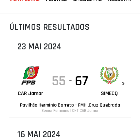
PROJETOS
LIGA BETCLIC MASCULINA
ÚLTIMOS RESULTADOS
LIGA BETCLIC FEMININA
23 MAI 2024
55
67
-
CAR Jamor
SIMECQ
Pavilhão Hermínio Barreto - FMH ,Cruz Quebrada
Sénior Feminino | CNT CAR Jamor
16 MAI 2024