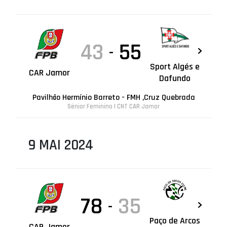
43
55
-
Sport Algés e
CAR Jamor
Dafundo
Pavilhão Hermínio Barreto - FMH ,Cruz Quebrada
Sénior Feminino | CNT CAR Jamor
9 MAI 2024
78
35
-
Paço de Arcos
CAR Jamor