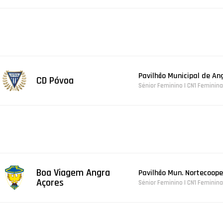
Pavilhão Municipal de An
CD Póvoa
Sénior Feminino | CN1 Feminina
Boa Viagem Angra
Pavilhão Mun. Nortecoope
Açores
Sénior Feminino | CN1 Feminina