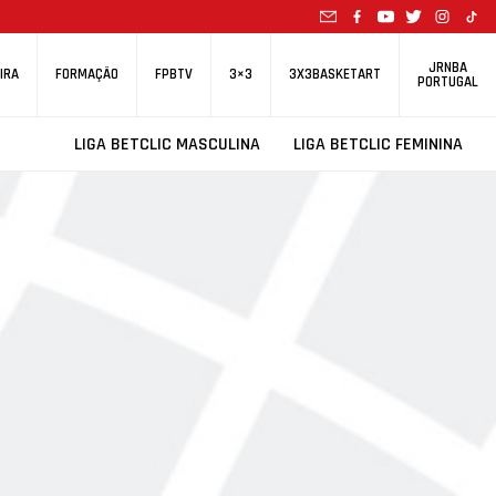
JRNBA
IRA
FORMAÇÃO
FPBTV
3×3
3X3BASKETART
PORTUGAL
LIGA BETCLIC MASCULINA
LIGA BETCLIC FEMININA