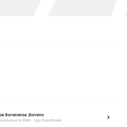
e Barreirense ,Barreiro
b Complementar S16M - Taça Zeca Macedo