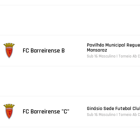
Pavilhão Municipal Regue
FC Barreirense B
Monsaraz
Sub 16 Masculino | Torneio A
Ginásio Sede Futebol Club
FC Barreirense "C"
Sub 16 Masculino | Torneio A