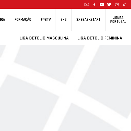
JRNBA
IRA
FORMAÇÃO
FPBTV
3×3
3X3BASKETART
PORTUGAL
LIGA BETCLIC MASCULINA
LIGA BETCLIC FEMININA