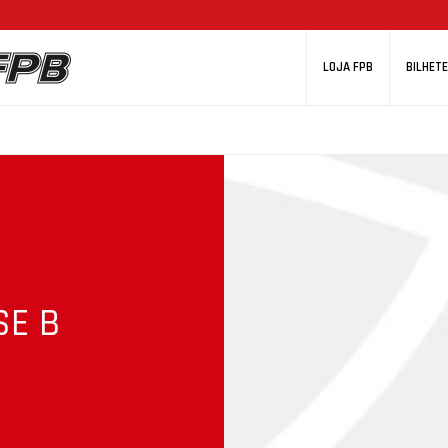
LOJA FPB
BILHETE
SE B