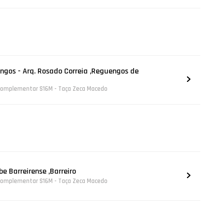
ngos - Arq. Rosado Correia ,Reguengos de
b Complementar S16M - Taça Zeca Macedo
e Barreirense ,Barreiro
b Complementar S16M - Taça Zeca Macedo