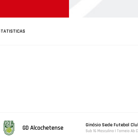
STATISTICAS
Ginásio Sede Futebol Club
GD Alcochetense
Sub 16 Masculino | Torneio A