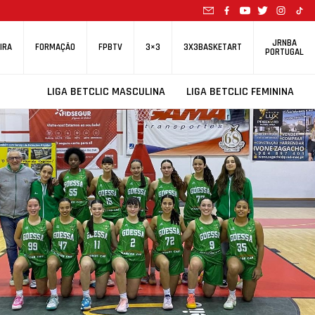
JRNBA
IRA
FORMAÇÃO
FPBTV
3×3
3X3BASKETART
PORTUGAL
LIGA BETCLIC MASCULINA
LIGA BETCLIC FEMININA