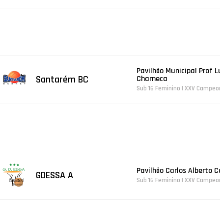
Pavilhão Municipal Prof 
Santarém BC
Charneca
Sub 16 Feminino | XXV Campeo
Pavilhão Carlos Alberto 
GDESSA A
Sub 16 Feminino | XXV Campeo