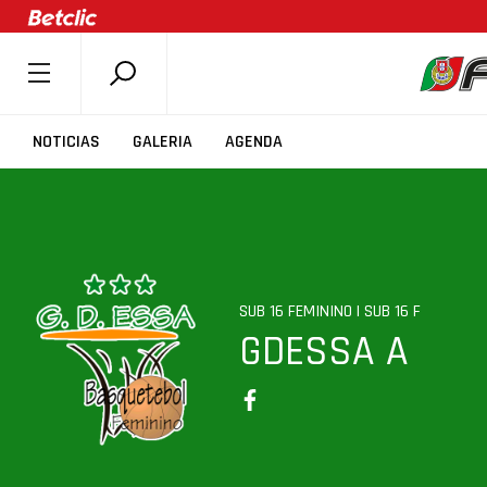
SOBRE A FPB
NOTICIAS
GALERIA
AGENDA
DOCUMENTOS
ÚLTIMAS
COMPETIÇÕES
ASSOCIAÇÕES
SUB 16 FEMININO | SUB 16 F
CLUBES
GDESSA A
AGENTES
AGENDA
SELEÇÕES
MINIBASQUETE