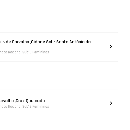
Luís de Carvalho ,Cidade Sol - Santo António da
nato Nacional Sub16 Femininos
Carvalho ,Cruz Quebrada
nato Nacional Sub16 Femininos