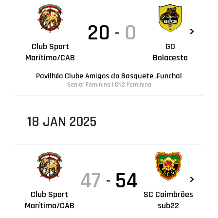
20
0
-
Club Sport
GD
Marítimo/CAB
Bolacesto
Pavilhão Clube Amigos do Basquete ,Funchal
Sénior Feminino | CN2 Feminina
18 JAN 2025
47
54
-
Club Sport
SC Coimbrões
Marítimo/CAB
sub22