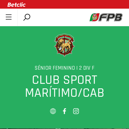
SOBRE A FPB
DOCUMENTOS
ÚLTIMAS
COMPETIÇÕES
ASSOCIAÇÕES
SÉNIOR FEMININO | 2 DIV F
CLUB SPORT
CLUBES
AGENTES
MARÍTIMO/CAB
AGENDA
SELEÇÕES
MINIBASQUETE
ÁREA TÉCNICA