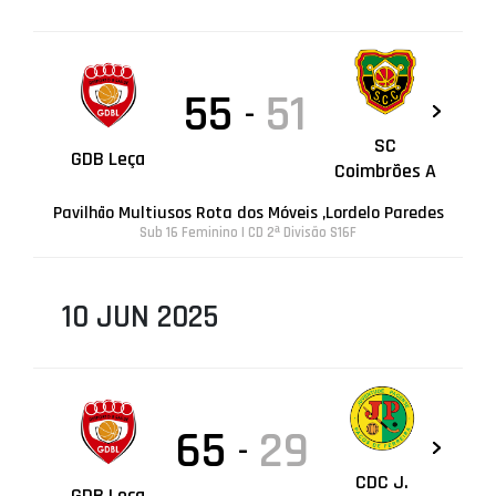
55
51
-
SC
GDB Leça
Coimbrões A
Pavilhão Multiusos Rota dos Móveis ,Lordelo Paredes
Sub 16 Feminino | CD 2ª Divisão S16F
10 JUN 2025
65
29
-
CDC J.
GDB Leça