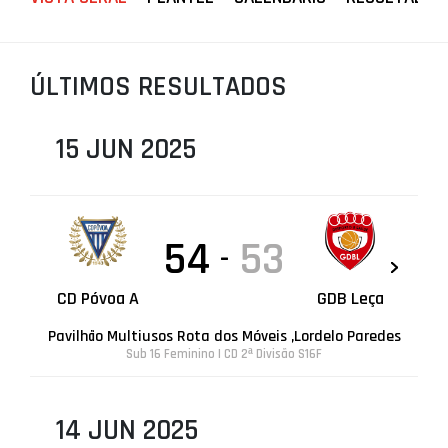
PROJETOS
LIGA BETCLIC MASCULINA
ÚLTIMOS RESULTADOS
LIGA BETCLIC FEMININA
15 JUN 2025
54
53
-
CD Póvoa A
GDB Leça
Pavilhão Multiusos Rota dos Móveis ,Lordelo Paredes
Sub 16 Feminino | CD 2ª Divisão S16F
14 JUN 2025