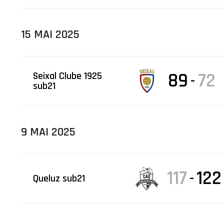
15 MAI 2025
89
72
Seixal Clube 1925
-
sub21
9 MAI 2025
117
122
-
Queluz sub21