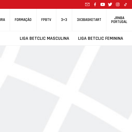
JRNBA
IRA
FORMAÇÃO
FPBTV
3×3
3X3BASKETART
PORTUGAL
LIGA BETCLIC MASCULINA
LIGA BETCLIC FEMININA