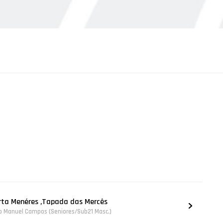
erta Menéres ,Tapada das Mercês
o Manuel Campos (Seniores/Sub21 Masc.)