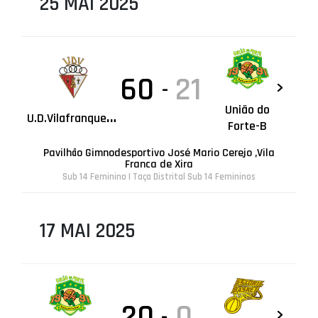
25 MAI 2025
60
21
-
União do
U
.D.Vilafranquense
Forte-B
Pavilhão Gimnodesportivo José Mario Cerejo ,Vila
Franca de Xira
Sub 14 Feminino | Taça Distrital Sub 14 Femininos
17 MAI 2025
20
0
-