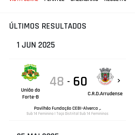
PROJETOS
LIGA BETCLIC MASCULINA
ÚLTIMOS RESULTADOS
LIGA BETCLIC FEMININA
1 JUN 2025
48
60
-
União do
C.R.D.Arrudense
Forte-B
Pavilhão Fundação CEBI-Alverca ,.
Sub 14 Feminino | Taça Distrital Sub 14 Femininos