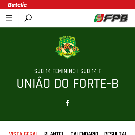
SOBRE A FPB
DOCUMENTOS
ÚLTIMAS
COMPETIÇÕES
ASSOCIAÇÕES
SUB 14 FEMININO | SUB 14 F
UNIÃO DO FORTE-B
CLUBES
AGENTES
AGENDA
SELEÇÕES
MINIBASQUETE
ÁREA TÉCNICA
VISTA GERAL
PLANTEL
CALENDARIO
RESULTADOS