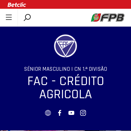
SOBRE A FPB
DOCUMENTOS
ÚLTIMAS
COMPETIÇÕES
ASSOCIAÇÕES
SÉNIOR MASCULINO | CN 1.ª DIVISÃO
FAC - CRÉDITO
CLUBES
AGENTES
AGRICOLA
AGENDA
SELEÇÕES
MINIBASQUETE
ÁREA TÉCNICA