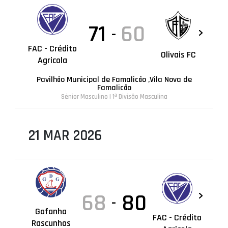
71
60
-
FAC - Crédito
Olivais FC
Agricola
Pavilhão Municipal de Famalicão ,Vila Nova de
Famalicão
Sénior Masculino | 1ª Divisão Masculina
21 MAR 2026
68
80
-
Gafanha
FAC - Crédito
Rascunhos