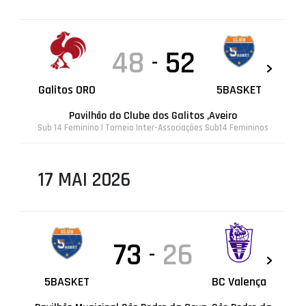
48
52
-
Galitos ORO
5BASKET
Pavilhão do Clube dos Galitos ,Aveiro
Sub 14 Feminino | Torneio Inter-Associações Sub14 Femininos
17 MAI 2026
73
26
-
5BASKET
BC Valença