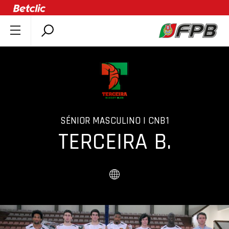
SOBRE A FPB
DOCUMENTOS
ÚLTIMAS
COMPETIÇÕES
ASSOCIAÇÕES
SÉNIOR MASCULINO | CNB1
TERCEIRA B.
CLUBES
AGENTES
AGENDA
SELEÇÕES
MINIBASQUETE
ÁREA TÉCNICA