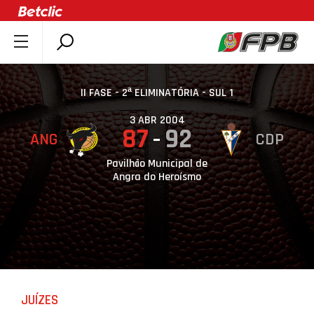
SOBRE A FPB
DOCUMENTOS
II FASE - 2ª ELIMINATÓRIA - SUL 1
ÚLTIMAS
3 ABR 2004
87
92
ANG
CDP
COMPETIÇÕES
ASSOCIAÇÕES
Pavilhão Municipal de
Angra do Heroísmo
CLUBES
AGENTES
AGENDA
SELEÇÕES
MINIBASQUETE
JUÍZES
ÁREA TÉCNICA