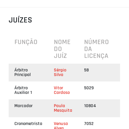
PROJETOS
JUÍZES
LIGA BETCLIC MASCULINA
LIGA BETCLIC FEMININA
FUNÇÃO
NOME
NÚMERO
DO
DA
JUÍZ
LICENÇA
Árbitro
Sérgio
58
Principal
Silva
Árbitro
Vitor
5029
Auxiliar 1
Cardoso
Marcador
Paula
10804
Mesquita
Cronometrista
Venusa
7052
Alves