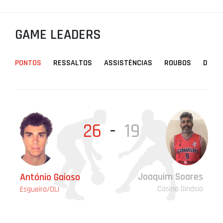
PROJETOS
GAME LEADERS
LIGA BETCLIC MASCULINA
LIGA BETCLIC FEMININA
PONTOS
RESSALTOS
ASSISTÊNCIAS
ROUBOS
DESA
26
-
19
Ru
Esg
Joaquim Soares
António Gaioso
An
An
An
Casino Ginásio
Esgueira/OLI
Esg
Esg
Esg