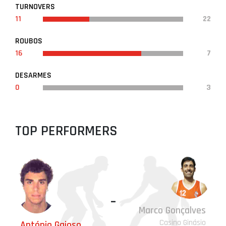
TURNOVERS
11
22
ROUBOS
16
7
DESARMES
0
3
TOP PERFORMERS
-
Marco Gonçalves
Casino Ginásio
António Gaioso