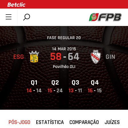
SOBRE A FPB
DOCUMENTOS
FASE REGULAR 20
ÚLTIMAS
14 MAR 2015
58
64
ESG
GIN
COMPETIÇÕES
ASSOCIAÇÕES
Pavilhão OLI
CLUBES
Q1
Q2
Q3
Q4
AGENTES
14
-
14
15
-
24
13
-
11
16
-
15
AGENDA
SELEÇÕES
MINIBASQUETE
PÓS-JOGO
ESTATÍSTICA
COMPARAÇÃO
JUÍZES
ÁREA TÉCNICA