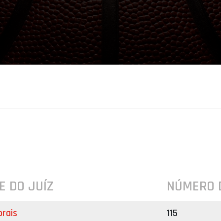
E DO JUÍZ
NÚMERO 
rais
115