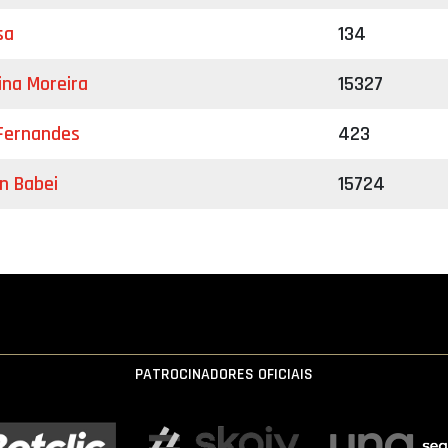
sa
134
ina Moreira
15327
 Fernandes
423
an Babei
15724
PATROCINADORES OFICIAIS