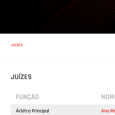
ÁREA TÉCNICA
PROJETOS
JUÍZES
JUÍZES
FUNÇÃO
NOM
Árbitro Principal
Ana Mo