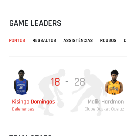
PROJETOS
LIGA BETCLIC MASCULINA
GAME LEADERS
LIGA BETCLIC FEMININA
PONTOS
RESSALTOS
ASSISTÊNCIAS
ROUBOS
DESA
18
-
28
Kisingo Domingos
Malik Hardmon
Ki
Va
Va
Ki
Belenenses
Clube Basket Queluz
Be
Be
Be
Be