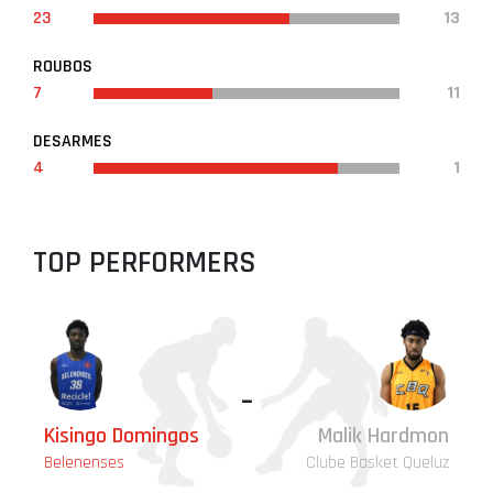
23
13
ROUBOS
7
11
DESARMES
4
1
TOP PERFORMERS
-
Kisingo Domingos
Malik Hardmon
Belenenses
Clube Basket Queluz