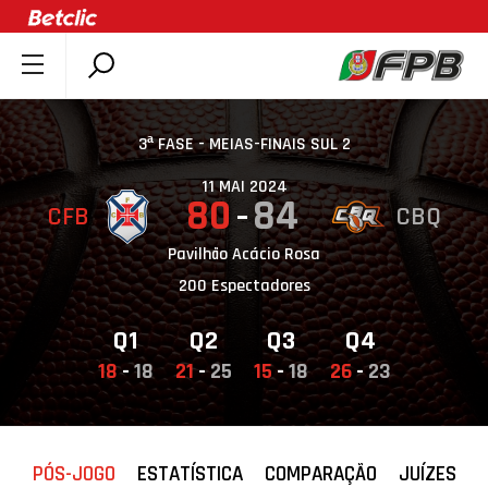
SOBRE A FPB
DOCUMENTOS
3ª FASE - MEIAS-FINAIS SUL 2
ÚLTIMAS
11 MAI 2024
80
84
CFB
CBQ
COMPETIÇÕES
ASSOCIAÇÕES
Pavilhão Acácio Rosa
200 Espectadores
CLUBES
AGENTES
Q1
Q2
Q3
Q4
AGENDA
18
-
18
21
-
25
15
-
18
26
-
23
SELEÇÕES
MINIBASQUETE
PÓS-JOGO
ESTATÍSTICA
COMPARAÇÃO
JUÍZES
ÁREA TÉCNICA