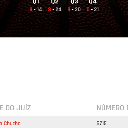
Q1
Q2
Q3
Q4
8
-
14
3
-
24
9
-
20
0
-
21
E DO JUÍZ
NÚMERO 
lo Chucha
5715