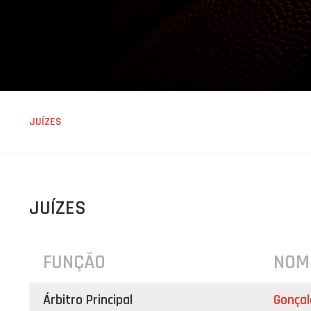
ÁREA TÉCNICA
PROJETOS
JUÍZES
JUÍZES
FUNÇÃO
NOM
Árbitro Principal
Gonça