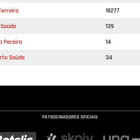
Ferreira
18277
a Saúde
139
ia Pereira
14
rto Saúde
34
PATROCINADORES OFICIAIS