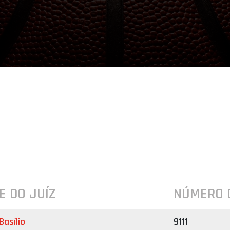
E DO JUÍZ
NÚMERO 
Basílio
9111