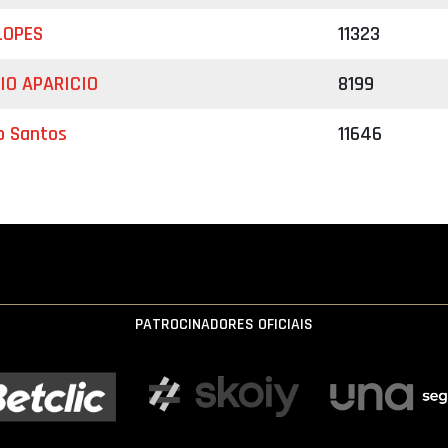
LOPES
11323
IO APARICIO
8199
o Santos
11646
PATROCINADORES OFICIAIS