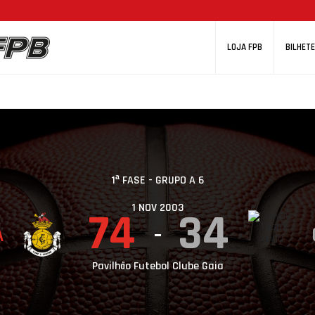
LOJA FPB
BILHETE
1ª FASE - GRUPO A 6
1 NOV 2003
74
34
A
Pavilhão Futebol Clube Gaia