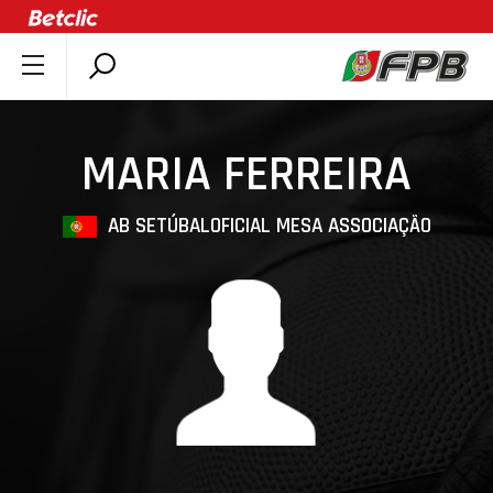
SOBRE A FPB
DOCUMENTOS
MARIA FERREIRA
ÚLTIMAS
COMPETIÇÕES
AB SETÚBAL
OFICIAL MESA ASSOCIAÇÃO
ASSOCIAÇÕES
CLUBES
AGENTES
AGENDA
SELEÇÕES
MINIBASQUETE
ÁREA TÉCNICA