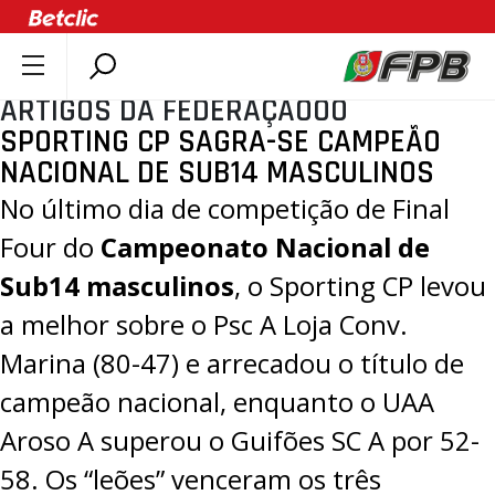
ARTIGOS DA FEDERAÇÃOOO
SOBRE A FPB
SPORTING CP SAGRA-SE CAMPEÃO
DOCUMENTOS
NACIONAL DE SUB14 MASCULINOS
ÚLTIMAS
No último dia de competição de Final
COMPETIÇÕES
Four do
Campeonato Nacional de
ASSOCIAÇÕES
Sub14 masculinos
, o Sporting CP levou
CLUBES
a melhor sobre o Psc A Loja Conv.
AGENTES
Marina (
80-47
) e arrecadou o título de
AGENDA
campeão nacional, enquanto o UAA
SELEÇÕES
Aroso A superou o Guifões SC A por
52-
MINIBASQUETE
58
. Os “leões” venceram os três
ÁREA TÉCNICA