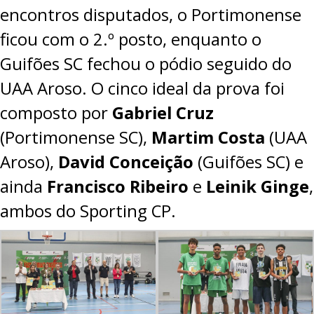
encontros disputados, o Portimonense
PROJETOS
ficou com o 2.º posto, enquanto o
LIGA BETCLIC MASCULINA
Guifões SC fechou o pódio seguido do
LIGA BETCLIC FEMININA
UAA Aroso. O cinco ideal da prova foi
composto por
Gabriel Cruz
(Portimonense SC),
Martim
Costa
(UAA
Aroso),
David Conceição
(Guifões SC) e
ainda
Francisco
Ribeiro
e
Leinik
Ginge
,
ambos do Sporting CP.