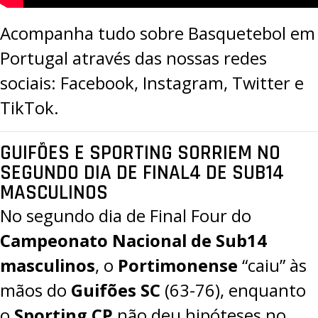
Acompanha tudo sobre Basquetebol em
Portugal através das nossas redes
sociais:
Facebook
,
Instagram
,
Twitter
e
TikTok
.
GUIFÕES E SPORTING SORRIEM NO
SEGUNDO DIA DE FINAL4 DE SUB14
MASCULINOS
No segundo dia de Final Four do
Campeonato Nacional de Sub14
masculinos
, o
Portimonense
“caiu” às
mãos do
Guifões SC
(63-76), enquanto
o
Sporting CP
não deu hipóteses no