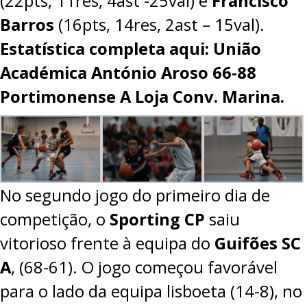
(22pts, 11res, 4ast -25val) e
Francisco
Barros
(16pts, 14res, 2ast – 15val).
Estatística completa aqui: União
Académica António Aroso 66-88
Portimonense A Loja Conv. Marina.
No segundo jogo do primeiro dia de
competição, o
Sporting CP
saiu
vitorioso frente à equipa do
Guifões SC
A
,
(68-61)
. O jogo começou favorável
para o lado da equipa lisboeta (14-8), no