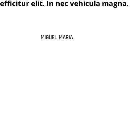
efficitur elit. In nec vehicula magna
.
MIGUEL MARIA
“DONEC
ALIQUAM
SEM EGET
TEMPUS
ELEMENTUM.”