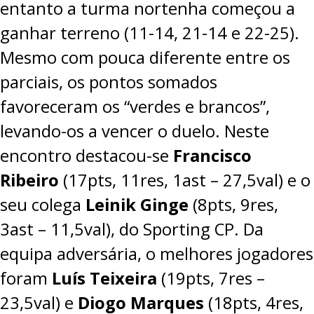
entanto a turma nortenha começou a
ganhar terreno (11-14, 21-14 e 22-25).
Mesmo com pouca diferente entre os
parciais, os pontos somados
favoreceram os “verdes e brancos”,
levando-os a vencer o duelo. Neste
encontro destacou-se
Francisco
Ribeiro
(17pts, 11res, 1ast – 27,5val) e o
seu colega
Leinik Ginge
(8pts, 9res,
3ast – 11,5val), do Sporting CP. Da
equipa adversária, o melhores jogadores
foram
Luís Teixeira
(19pts, 7res –
23,5val) e
Diogo Marques
(18pts, 4res,