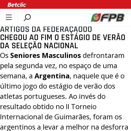
ARTIGOS DA FEDERAÇÃOOO
SOBRE A FPB
CHEGOU AO FIM O ESTÁGIO DE VERÃO
DOCUMENTOS
DA SELEÇÃO NACIONAL
ÚLTIMAS
Os
Seniores Masculinos
defrontaram
COMPETIÇÕES
pela segunda vez, no espaço de uma
ASSOCIAÇÕES
semana, a
Argentina
, naquele que é o
CLUBES
último jogo do estágio de verão dos
AGENTES
atletas portugueses. Ao
invés do
AGENDA
resultado obtido no II Torneio
SELEÇÕES
Internacional de Guimarães
, foram os
MINIBASQUETE
argentinos a levar a melhor na desforra
ÁREA TÉCNICA