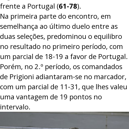
frente a Portugal (
61-78
).
PROJETOS
Na primeira parte do encontro, em
LIGA BETCLIC MASCULINA
semelhança ao último duelo entre as
LIGA BETCLIC FEMININA
duas seleções, predominou o equilibro
no resultado no primeiro período, com
um parcial de 18-19 a favor de Portugal.
Porém, no 2.º período, os comandados
de Prigioni adiantaram-se no marcador,
com um parcial de 11-31, que lhes valeu
uma vantagem de 19 pontos no
intervalo.