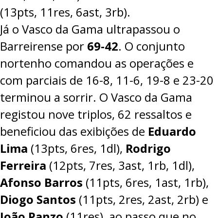
(13pts, 11res, 6ast, 3rb).
Já o Vasco da Gama ultrapassou o
Barreirense por
69-42
. O conjunto
nortenho comandou as operações e
com parciais de 16-8, 11-6, 19-8 e 23-20
terminou a sorrir. O Vasco da Gama
registou nove triplos, 62 ressaltos e
beneficiou das exibições de
Eduardo
Lima
(13pts, 6res, 1dl),
Rodrigo
Ferreira
(12pts, 7res, 3ast, 1rb, 1dl),
Afonso Barros
(11pts, 6res, 1ast, 1rb),
Diogo Santos
(11pts, 2res, 2ast, 2rb) e
João Panzo
(11res), ao passo que no