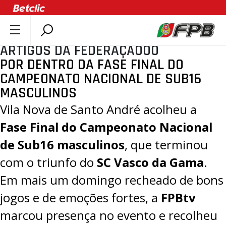
ARTIGOS DA FEDERAÇÃOOO
SOBRE A FPB
POR DENTRO DA FASE FINAL DO
DOCUMENTOS
CAMPEONATO NACIONAL DE SUB16
ÚLTIMAS
MASCULINOS
COMPETIÇÕES
Vila Nova de Santo André acolheu a
ASSOCIAÇÕES
Fase Final do Campeonato Nacional
CLUBES
de Sub16 masculinos
, que terminou
AGENTES
com o triunfo do
SC Vasco da Gama
.
AGENDA
Em mais um domingo recheado de bons
SELEÇÕES
jogos e de emoções fortes, a
FPBtv
MINIBASQUETE
marcou presença no evento e recolheu
ÁREA TÉCNICA