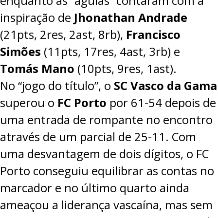
enquanto as “águias” contaram com a
inspiração de
Jhonathan Andrade
(21pts, 2res, 2ast, 8rb),
Francisco
Simões
(11pts, 17res, 4ast, 3rb) e
Tomás Mano
(10pts, 9res, 1ast).
No “jogo do título”, o
SC Vasco da Gama
superou o
FC Porto
por 61-54 depois de
uma entrada de rompante no encontro
através de um parcial de 25-11. Com
uma desvantagem de dois dígitos, o FC
Porto conseguiu equilibrar as contas no
marcador e no último quarto ainda
ameaçou a liderança vascaína, mas sem