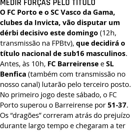
MEDIR FORÇAS PELO TÍTULO
O FC Porto e o SC Vasco da Gama,
clubes da Invicta, vão disputar um
dérbi decisivo este domingo
(12h,
transmissão na
FPBtv
),
que decidirá o
título nacional de sub16 masculinos
.
Antes, às 10h,
FC Barreirense
e
SL
Benfica
(também com transmissão no
nosso canal) lutarão pelo terceiro posto.
No primeiro jogo deste sábado, o FC
Porto superou o Barreirense por
51-37
.
Os “dragões” correram atrás do prejuízo
durante largo tempo e chegaram a ter