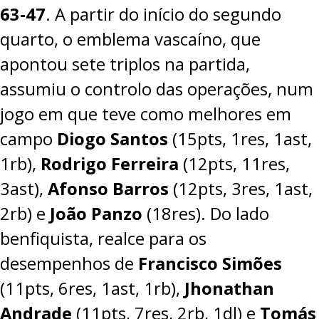
63-47
. A partir do início do segundo
quarto, o emblema vascaíno, que
apontou sete triplos na partida,
assumiu o controlo das operações, num
jogo em que teve como melhores em
campo
Diogo Santos
(15pts, 1res, 1ast,
1rb),
Rodrigo Ferreira
(12pts, 11res,
3ast),
Afonso Barros
(12pts, 3res, 1ast,
2rb) e
João Panzo
(18res). Do lado
benfiquista, realce para os
desempenhos de
Francisco Simões
(11pts, 6res, 1ast, 1rb),
Jhonathan
Andrade
(11pts, 7res, 2rb, 1dl) e
Tomás