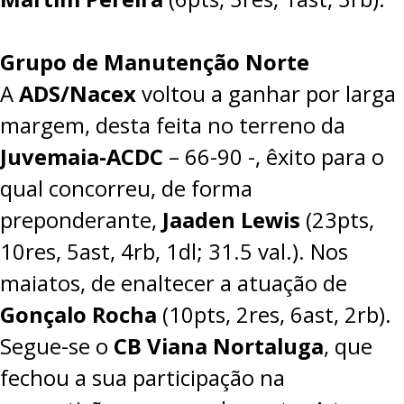
Grupo de Manutenção Norte
A
ADS/Nacex
voltou a ganhar por larga
margem, desta feita no terreno da
Juvemaia-ACDC
–
66-90
-, êxito para o
qual concorreu, de forma
preponderante,
Jaaden Lewis
(23pts,
10res, 5ast, 4rb, 1dl; 31.5 val.). Nos
maiatos, de enaltecer a atuação de
Gonçalo Rocha
(10pts, 2res, 6ast, 2rb).
Segue-se o
CB Viana Nortaluga
, que
fechou a sua participação na