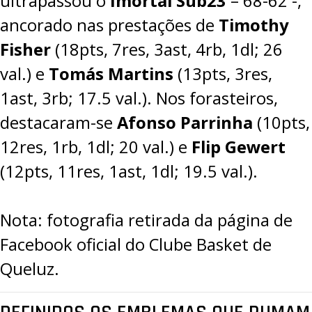
ultrapassou o
Imortal Sub23
–
68-62
-,
ancorado nas prestações de
Timothy
Fisher
(18pts, 7res, 3ast, 4rb, 1dl; 26
val.) e
Tomás Martins
(13pts, 3res,
1ast, 3rb; 17.5 val.). Nos forasteiros,
destacaram-se
Afonso Parrinha
(10pts,
12res, 1rb, 1dl; 20 val.) e
Flip Gewert
(12pts, 11res, 1ast, 1dl; 19.5 val.).
Nota: fotografia retirada da página de
Facebook oficial do Clube Basket de
Queluz.