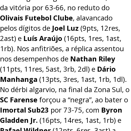
da vitória por
63-66
, no reduto do
Olivais Futebol Clube
, alavancado
pelos dígitos de
Joel Luz
(9pts, 12res,
2ast) e
Luís Araújo
(16pts, 1res, 1ast,
1rb). Nos anfitriões, a réplica assentou
nos desempenhos de
Nathan Riley
(11pts, 11res, 5ast, 3rb, 2dl) e
Dário
Manhanga
(13pts, 3res, 1ast, 1rb, 1dl).
No dérbi algarvio, na final da Zona Sul, o
SC Farense
forçou a “negra”, ao bater o
Imortal Sub23
por
73-75
, com
Byron
Gladden Jr.
(16pts, 14res, 1ast, 1rb) e
Rafael Wildner
(12pts, 6res, 3ast) a