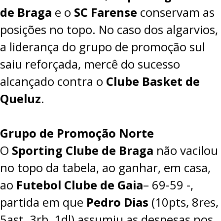
de Braga
e o
SC Farense
conservam as
posições no topo. No caso dos algarvios,
a liderança do grupo de promoção sul
saiu reforçada, mercê do sucesso
alcançado contra o
Clube Basket de
Queluz
.
Grupo de Promoção Norte
O
Sporting Clube de Braga
não vacilou
no topo da tabela, ao ganhar, em casa,
ao
Futebol Clube de Gaia
–
69-59
-,
partida em que
Pedro Dias
(10pts, 8res,
5ast, 3rb, 1dl) assumiu as despesas nos