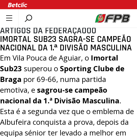
ARTIGOS DA FEDERAÇÃOOO
SOBRE A FPB
IMORTAL SUB23 SAGRA-SE CAMPEÃO
DOCUMENTOS
NACIONAL DA 1.ª DIVISÃO MASCULINA
ÚLTIMAS
Em Vila Pouca de Aguiar, o
Imortal
COMPETIÇÕES
Sub23
superou o
Sporting Clube de
ASSOCIAÇÕES
Braga
por
69-66
, numa partida
CLUBES
emotiva, e
sagrou-se campeão
AGENTES
nacional da 1.ª Divisão Masculina
.
AGENDA
Esta é a segunda vez que o emblema de
SELEÇÕES
Albufeira conquista a prova, depois da
MINIBASQUETE
equipa sénior ter levado a melhor em
ÁREA TÉCNICA