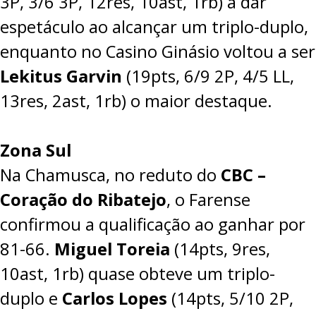
3P, 3/6 3P, 12res, 10ast, 1rb) a dar
espetáculo ao alcançar um triplo-duplo,
enquanto no Casino Ginásio voltou a ser
Lekitus Garvin
(19pts, 6/9 2P, 4/5 LL,
13res, 2ast, 1rb) o maior destaque.
Zona Sul
Na Chamusca, no reduto do
CBC –
Coração do Ribatejo
, o Farense
confirmou a qualificação ao ganhar por
81-66
.
Miguel Toreia
(14pts, 9res,
10ast, 1rb) quase obteve um triplo-
duplo e
Carlos Lopes
(14pts, 5/10 2P,