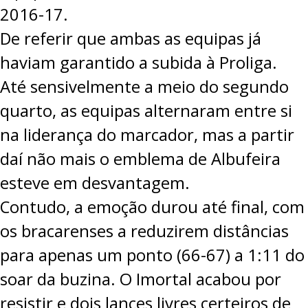
2016-17.
PROJETOS
De referir que ambas as equipas já
LIGA BETCLIC MASCULINA
haviam garantido a subida à Proliga.
LIGA BETCLIC FEMININA
Até sensivelmente a meio do segundo
quarto, as equipas alternaram entre si
na liderança do marcador, mas a partir
daí não mais o emblema de Albufeira
esteve em desvantagem.
Contudo, a emoção durou até final, com
os bracarenses a reduzirem distâncias
para apenas um ponto (66-67) a 1:11 do
soar da buzina. O Imortal acabou por
resistir e dois lances livres certeiros de