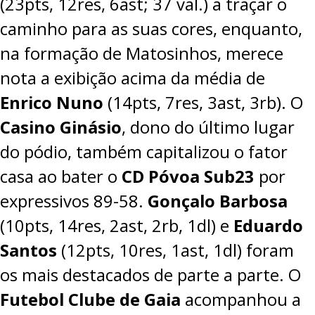
(23pts, 12res, 6ast; 37 val.) a traçar o
caminho para as suas cores, enquanto,
na formação de Matosinhos, merece
nota a exibição acima da média de
Enrico Nuno
(14pts, 7res, 3ast, 3rb). O
Casino Ginásio
, dono do último lugar
do pódio, também capitalizou o fator
casa ao bater o
CD Póvoa Sub23
por
expressivos
89-58
.
Gonçalo Barbosa
(10pts, 14res, 2ast, 2rb, 1dl) e
Eduardo
Santos
(12pts, 10res, 1ast, 1dl) foram
os mais destacados de parte a parte. O
Futebol Clube de Gaia
acompanhou a