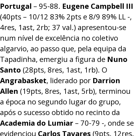
Portugal
–
95-88
.
Eugene Campbell III
(40pts – 10/12 83% 2pts e 8/9 89% LL -,
4res, 1ast, 2rb; 37 val.) apresentou-se
num nível de excelência no coletivo
algarvio, ao passo que, pela equipa da
Tapadinha, emergiu a figura de
Nuno
Santo
(28pts, 8res, 1ast, 1rb). O
Angrabasket
, liderado por
Darrion
Allen
(19pts, 8res, 1ast, 5rb), terminou
a época no segundo lugar do grupo,
após o sucesso obtido no recinto da
Academia do Lumiar
–
70-79
-, onde se
evidenciou
Carlos Tavares
(9pts, 12res,