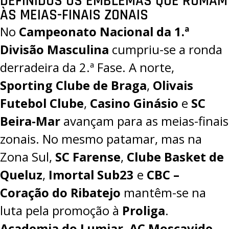
DEFINIDOS OS EMBLEMAS QUE RUMAM
ÀS MEIAS-FINAIS ZONAIS
No
Campeonato Nacional da 1.ª
Divisão Masculina
cumpriu-se a ronda
derradeira da 2.ª Fase. A norte,
Sporting Clube de Braga
,
Olivais
Futebol Clube
,
Casino Ginásio
e
SC
Beira-Mar
avançam para as meias-finais
zonais. No mesmo patamar, mas na
Zona Sul,
SC Farense
,
Clube Basket de
Queluz
,
Imortal Sub23
e
CBC –
Coração do Ribatejo
mantêm-se na
luta pela promoção à
Proliga
.
Academia do Lumiar
,
AC Moscavide
,