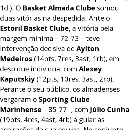
1dl). O
Basket Almada Clube
somou
duas vitórias na despedida. Ante o
Estoril Basket Clube
, a vitória pela
margem mínima –
72-73
– teve
intervenção decisiva de
Aylton
Medeiros
(14pts, 7res, 3ast, 1rb), em
despique individual com
Alexey
Kaputskiy
(12pts, 10res, 3ast, 2rb).
Perante o seu público, os almadenses
vergaram o
Sporting Clube
Marinhense
–
85-77
-, com
Júlio Cunha
(19pts, 4res, 4ast, 4rb) a guiar as
aspirações da sua equipa. No conjunto