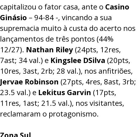
capitalizou o fator casa, ante o
Casino
Ginásio
–
94-84
-, vincando a sua
supremacia muito à custa do acerto nos
lançamentos de três pontos (44%
12/27).
Nathan Riley
(24pts, 12res,
7ast; 34 val.) e
Kingslee DSilva
(20pts,
10res, 3ast, 2rb; 28 val.), nos anfitriões,
Jervae Robinson
(27pts, 4res, 8ast, 3rb;
23.5 val.) e
Lekitus Garvin
(17pts,
11res, 1ast; 21.5 val.), nos visitantes,
reclamaram o protagonismo.
Zona Sul