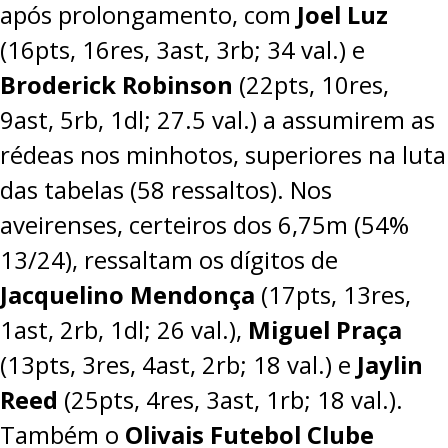
após prolongamento, com
Joel Luz
(16pts, 16res, 3ast, 3rb; 34 val.) e
Broderick Robinson
(22pts, 10res,
9ast, 5rb, 1dl; 27.5 val.) a assumirem as
rédeas nos minhotos, superiores na luta
das tabelas (58 ressaltos). Nos
aveirenses, certeiros dos 6,75m (54%
13/24), ressaltam os dígitos de
Jacquelino Mendonça
(17pts, 13res,
1ast, 2rb, 1dl; 26 val.),
Miguel Praça
(13pts, 3res, 4ast, 2rb; 18 val.) e
Jaylin
Reed
(25pts, 4res, 3ast, 1rb; 18 val.).
Também o
Olivais Futebol Clube