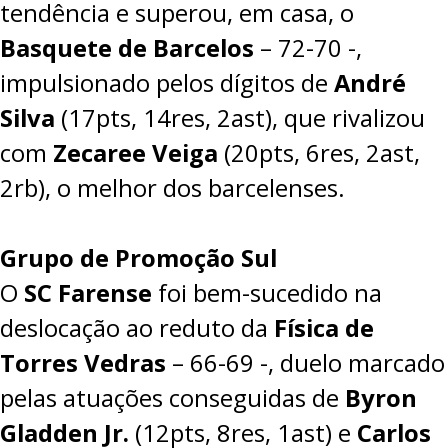
tendência e superou, em casa, o
Basquete de Barcelos
–
72-70
-,
impulsionado pelos dígitos de
André
Silva
(17pts, 14res, 2ast), que rivalizou
com
Zecaree Veiga
(20pts, 6res, 2ast,
2rb), o melhor dos barcelenses.
Grupo de Promoção Sul
O
SC Farense
foi bem-sucedido na
deslocação ao reduto da
Física de
Torres Vedras
–
66-69
-, duelo marcado
pelas atuações conseguidas de
Byron
Gladden Jr.
(12pts, 8res, 1ast) e
Carlos