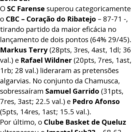
O
SC Farense
superou categoricamente
o
CBC – Coração do Ribatejo
–
87-71
-,
tirando partido da maior eficácia no
lançamento de dois pontos (64% 29/45).
Markus Terry
(28pts, 3res, 4ast, 1dl; 36
val.) e
Rafael Wildner
(20pts, 7res, 1ast,
1rb; 28 val.) lideraram as pretensões
algarvias. No conjunto da Chamusca,
sobressaíram
Samuel Garrido
(31pts,
7res, 3ast; 22.5 val.) e
Pedro Afonso
(5pts, 14res, 1ast; 15.5 val.).
Por último, o
Clube Basket de Queluz