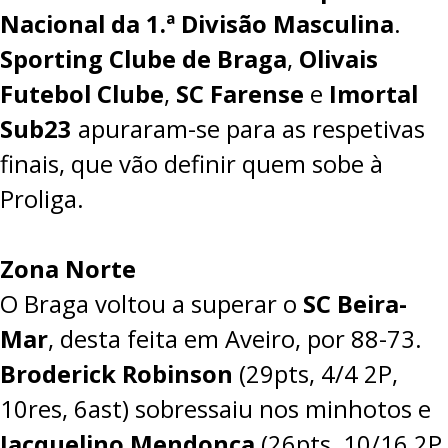
Nacional da 1.ª Divisão Masculina
.
Sporting Clube de Braga
,
Olivais
Futebol Clube
,
SC Farense
e
Imortal
Sub23
apuraram-se para as respetivas
finais, que vão definir quem sobe à
Proliga.
Zona Norte
O Braga voltou a superar o
SC Beira-
Mar
, desta feita em Aveiro, por
88-73
.
Broderick Robinson
(29pts, 4/4 2P,
10res, 6ast) sobressaiu nos minhotos e
Jacquelino Mendonça
(26pts, 10/16 2P,