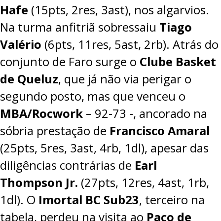
Hafe
(15pts, 2res, 3ast), nos algarvios.
Na turma anfitriã sobressaiu
Tiago
Valério
(6pts, 11res, 5ast, 2rb). Atrás do
conjunto de Faro surge o
Clube Basket
de Queluz
, que já não via perigar o
segundo posto, mas que venceu o
MBA/Rocwork
–
92-73
-, ancorado na
sóbria prestação de
Francisco Amaral
(25pts, 5res, 3ast, 4rb, 1dl), apesar das
diligências contrárias de
Earl
Thompson Jr.
(27pts, 12res, 4ast, 1rb,
1dl). O
Imortal BC Sub23
, terceiro na
tabela, perdeu na visita ao
Paço de