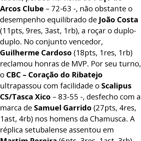
Arcos Clube
–
72-63
-, não obstante o
desempenho equilibrado de
João Costa
(11pts, 9res, 3ast, 1rb), a roçar o duplo-
duplo. No conjunto vencedor,
Guilherme Cardoso
(18pts, 1res, 1rb)
reclamou honras de MVP. Por seu turno,
o
CBC – Coração do Ribatejo
ultrapassou com facilidade o
Scalipus
CS/Tasca Xico
–
83-55
-, desfecho com a
marca de
Samuel Garrido
(27pts, 4res,
1ast, 4rb) nos homens da Chamusca. A
réplica setubalense assentou em
Martim Pereira
(6pts, 3res, 1ast, 3rb).