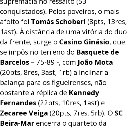
supremacia no ressalto (53
conquistados). Pelos poveiros, o mais
afoito foi
Tomás Schoberl
(8pts, 13res,
1ast). À distância de uma vitória do duo
da frente, surge o
Casino Ginásio
, que
se impôs no terreno do
Basquete de
Barcelos
–
75-89
-, com
João Mota
(20pts, 8res, 3ast, 1rb) a inclinar a
balança para os figueirenses, não
obstante a réplica de
Kennedy
Fernandes
(22pts, 10res, 1ast) e
Zecaree Veiga
(20pts, 7res, 5rb). O
SC
Beira-Mar
encerra o quarteto da