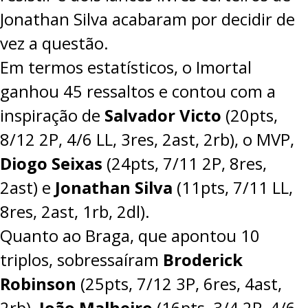
Jonathan Silva acabaram por decidir de
vez a questão.
Em termos estatísticos, o Imortal
ganhou 45 ressaltos e contou com a
inspiração de
Salvador Victo
(20pts,
8/12 2P, 4/6 LL, 3res, 2ast, 2rb), o MVP,
Diogo Seixas
(24pts, 7/11 2P, 8res,
2ast) e
Jonathan Silva
(11pts, 7/11 LL,
8res, 2ast, 1rb, 2dl).
Quanto ao Braga, que apontou 10
triplos, sobressaíram
Broderick
Robinson
(25pts, 7/12 3P, 6res, 4ast,
2rb),
João Malheiro
(16pts, 3/4 2P, 4/6