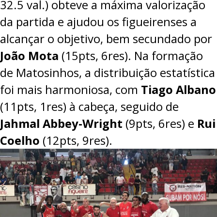
32.5 val.) obteve a máxima valorização
da partida e ajudou os figueirenses a
alcançar o objetivo, bem secundado por
João Mota
(15pts, 6res). Na formação
de Matosinhos, a distribuição estatística
foi mais harmoniosa, com
Tiago Albano
(11pts, 1res) à cabeça, seguido de
Jahmal Abbey-Wright
(9pts, 6res) e
Rui
Coelho
(12pts, 9res).