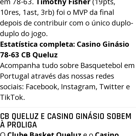
em 78-63.
Timothy Fisher
(19pts,
10res, 1ast, 3rb) foi o MVP da final
depois de contribuir com o único duplo-
duplo do jogo.
Estatística completa: Casino Ginásio
78-63 CB Queluz
Acompanha tudo sobre Basquetebol em
Portugal através das nossas redes
sociais:
Facebook
,
Instagram
,
Twitter
e
TikTok
.
CB QUELUZ E CASINO GINÁSIO SOBEM
À PROLIGA
O
Clube Basket Queluz
e o
Casino