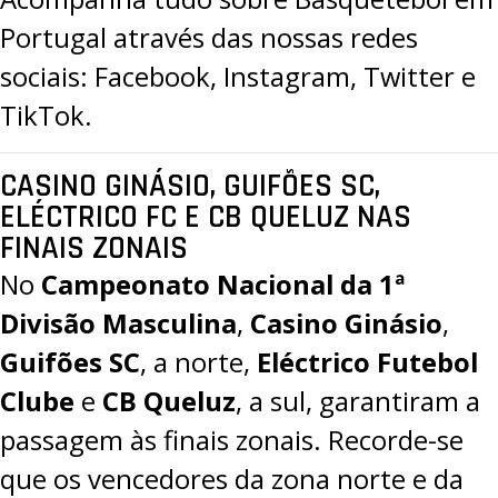
Portugal através das nossas redes
sociais:
Facebook
,
Instagram
,
Twitter
e
TikTok
.
CASINO GINÁSIO, GUIFÕES SC,
ELÉCTRICO FC E CB QUELUZ NAS
FINAIS ZONAIS
No
Campeonato Nacional da 1ª
Divisão Masculina
,
Casino Ginásio
,
Guifões SC
, a norte,
Eléctrico Futebol
Clube
e
CB Queluz
, a sul, garantiram a
passagem às finais zonais. Recorde-se
que os vencedores da zona norte e da