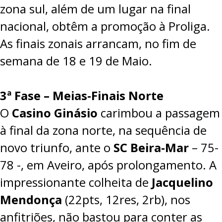
zona sul, além de um lugar na final
nacional, obtêm a promoção à Proliga.
As finais zonais arrancam, no fim de
semana de 18 e 19 de Maio.
3ª Fase – Meias-Finais Norte
O
Casino Ginásio
carimbou a passagem
à final da zona norte, na sequência de
novo triunfo, ante o
SC Beira-Mar
–
75-
78
-, em Aveiro, após prolongamento. A
impressionante colheita de
Jacquelino
Mendonça
(22pts, 12res, 2rb), nos
anfitriões, não bastou para conter as