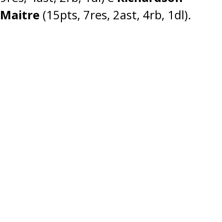
Maitre
(15pts, 7res, 2ast, 4rb, 1dl).