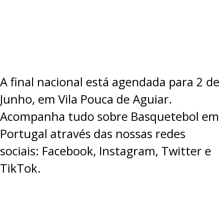
A final nacional está agendada para 2 de
Junho, em Vila Pouca de Aguiar.
Acompanha tudo sobre Basquetebol em
Portugal através das nossas redes
sociais:
Facebook
,
Instagram
,
Twitter
e
TikTok
.