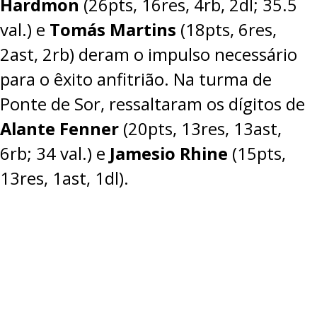
Hardmon
(26pts, 16res, 4rb, 2dl; 35.5
val.) e
Tomás Martins
(18pts, 6res,
2ast, 2rb) deram o impulso necessário
para o êxito anfitrião. Na turma de
Ponte de Sor, ressaltaram os dígitos de
Alante Fenner
(20pts, 13res, 13ast,
6rb; 34 val.) e
Jamesio Rhine
(15pts,
13res, 1ast, 1dl).