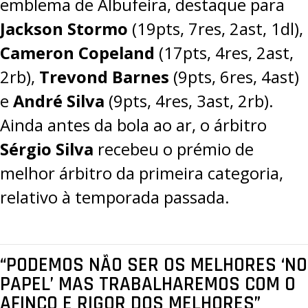
emblema de Albufeira, destaque para
Jackson Stormo
(19pts, 7res, 2ast, 1dl),
Cameron Copeland
(17pts, 4res, 2ast,
2rb),
Trevond Barnes
(9pts, 6res, 4ast)
e
André Silva
(9pts, 4res, 3ast, 2rb).
Ainda antes da bola ao ar, o árbitro
Sérgio Silva
recebeu o prémio de
melhor árbitro da primeira categoria,
relativo à temporada passada.
“PODEMOS NÃO SER OS MELHORES ‘NO
PAPEL’ MAS TRABALHAREMOS COM O
AFINCO E RIGOR DOS MELHORES”