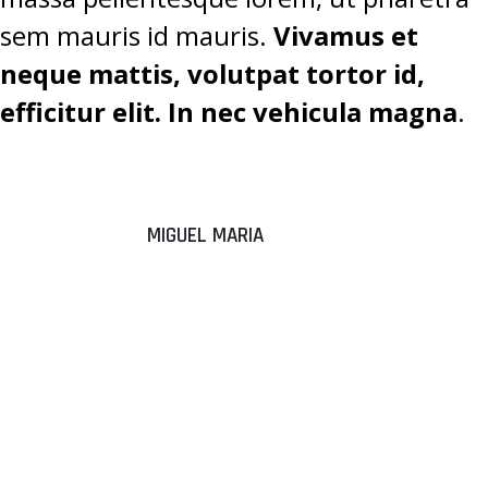
sem mauris id mauris.
Vivamus et
neque mattis, volutpat tortor id,
efficitur elit. In nec vehicula magna
.
MIGUEL MARIA
“DONEC
ALIQUAM
SEM EGET
TEMPUS
ELEMENTUM.”