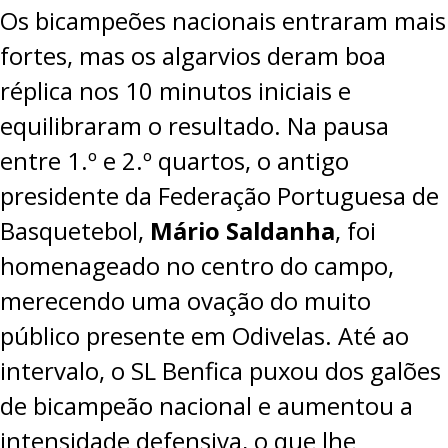
Os bicampeões nacionais entraram mais
PROJETOS
fortes, mas os algarvios deram boa
LIGA BETCLIC MASCULINA
réplica nos 10 minutos iniciais e
LIGA BETCLIC FEMININA
equilibraram o resultado. Na pausa
entre 1.º e 2.º quartos, o antigo
presidente da Federação Portuguesa de
Basquetebol,
Mário Saldanha
, foi
homenageado no centro do campo,
merecendo uma ovação do muito
público presente em Odivelas. Até ao
intervalo, o SL Benfica puxou dos galões
de bicampeão nacional e aumentou a
intensidade defensiva, o que lhe