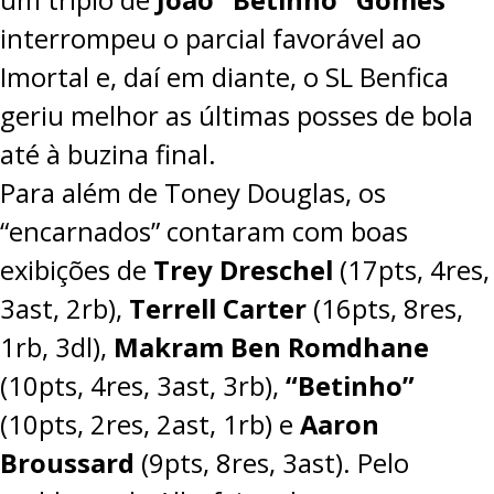
interrompeu o parcial favorável ao
Imortal e, daí em diante, o SL Benfica
geriu melhor as últimas posses de bola
até à buzina final.
Para além de Toney Douglas, os
“encarnados” contaram com boas
exibições de
Trey Dreschel
(17pts, 4res,
3ast, 2rb),
Terrell Carter
(16pts, 8res,
1rb, 3dl),
Makram Ben Romdhane
(10pts, 4res, 3ast, 3rb),
“Betinho”
(10pts, 2res, 2ast, 1rb) e
Aaron
Broussard
(9pts, 8res, 3ast). Pelo