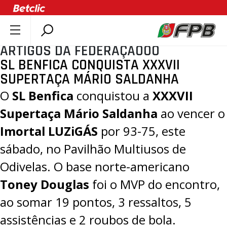
ARTIGOS DA FEDERAÇÃOOO
SOBRE A FPB
SL BENFICA CONQUISTA XXXVII
DOCUMENTOS
SUPERTAÇA MÁRIO SALDANHA
ÚLTIMAS
O
SL Benfica
conquistou a
XXXVII
COMPETIÇÕES
Supertaça Mário Saldanha
ao vencer o
ASSOCIAÇÕES
Imortal LUZiGÁS
por 93-75, este
CLUBES
sábado, no Pavilhão Multiusos de
AGENTES
Odivelas. O base norte-americano
AGENDA
Toney Douglas
foi o MVP do encontro,
SELEÇÕES
ao somar 19 pontos, 3 ressaltos, 5
MINIBASQUETE
assistências e 2 roubos de bola.
ÁREA TÉCNICA