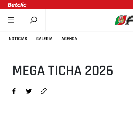
SOBRE A FPB
NOTICIAS
GALERIA
AGENDA
DOCUMENTOS
ÚLTIMAS
MEGA TICHA 2026
COMPETIÇÕES
ASSOCIAÇÕES
CLUBES
AGENTES
AGENDA
SELEÇÕES
MINIBASQUETE