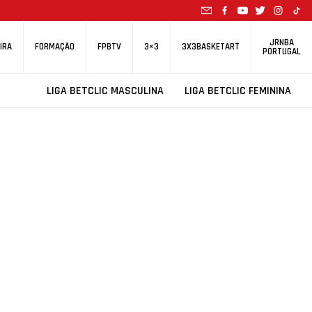
JRNBA
IRA
FORMAÇÃO
FPBTV
3×3
3X3BASKETART
PORTUGAL
LIGA BETCLIC MASCULINA
LIGA BETCLIC FEMININA