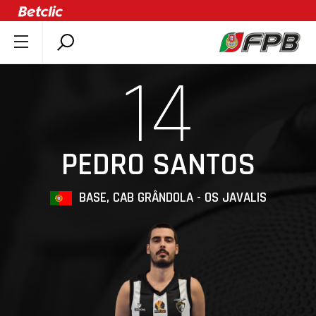
SOBRE A FPB
14
DOCUMENTOS
ÚLTIMAS
COMPETIÇÕES
PEDRO SANTOS
ASSOCIAÇÕES
CLUBES
BASE, CAB GRÂNDOLA - OS JAVALIS
AGENTES
AGENDA
SELEÇÕES
MINIBASQUETE
ÁREA TÉCNICA