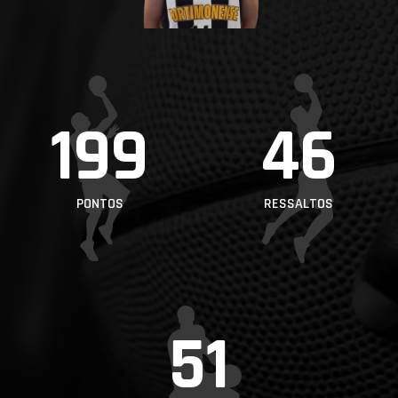
PROJETOS
LIGA BETCLIC
MASCULINA
LIGA BETCLIC
199
46
FEMININA
PONTOS
RESSALTOS
51