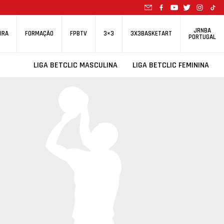
JRNBA
IRA
FORMAÇÃO
FPBTV
3×3
3X3BASKETART
PORTUGAL
LIGA BETCLIC MASCULINA
LIGA BETCLIC FEMININA