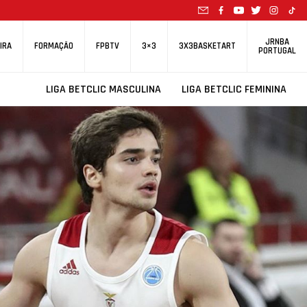
JRNBA
IRA
FORMAÇÃO
FPBTV
3×3
3X3BASKETART
PORTUGAL
LIGA BETCLIC MASCULINA
LIGA BETCLIC FEMININA