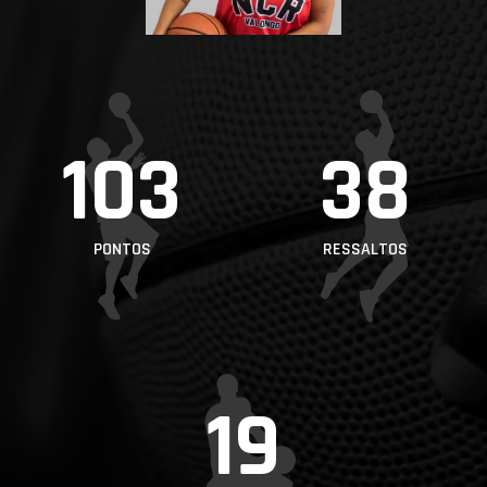
PROJETOS
LIGA BETCLIC
MASCULINA
LIGA BETCLIC
103
38
FEMININA
PONTOS
RESSALTOS
19